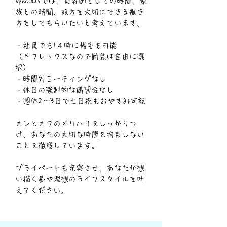
specialsでは、美容師としての時間、家
族との時間、双方を大切にできる働き
方をしてもらいたいと考えています。
・社員でも1４時に帰宅も可能
（＊フレックスなので勤怠は自由に選
択）
・時間外ミーティングなし
・休日の強制的な講習会なし
・週休2〜3日で土日祝もおやすみ可能
オンとオフのメリハリをしっかりつ
け、あなたの大切な時間を拘束しない
ことを徹底しています。
​プライベートも充実させ、あなたが想
い描く夢や理想のライフスタイルを叶
えてください。