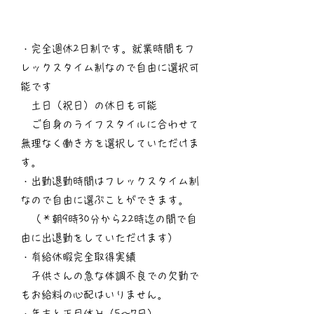
・完全週休2日制です。就業時間もフ
レックスタイム制なので自由に選択可
能です
土日（祝日）の休日も可能
ご自身のライフスタイルに合わせて
無理なく働き方を選択していただけま
す。
・出勤退勤時間はフレックスタイム制
なので自由に選ぶことができます。
（＊朝9時30分から22時迄の間で自
由に出退勤をしていただけます）
・有給休暇完全取得実績
​ 子供さんの急な体調不良での欠勤で
もお給料の心配はいりません。
・年末と正月休み（5〜7日）